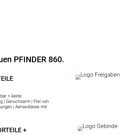
euen PFINDER 860.
EILE
bar = keine
 | Geruchsarm | Frei von
ungen | Aerosoldose mit
TEILE +