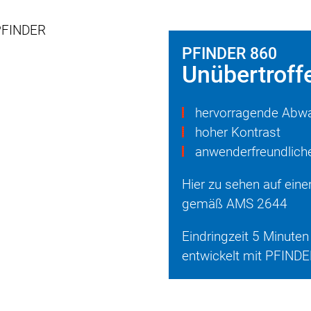
PFINDER 860
Unübertroff
hervorragende Abwa
hoher Kontrast
anwenderfreundlich
Hier zu sehen auf ein
gemäß AMS 2644
Eindringzeit 5 Minuten
entwickelt mit PFIND