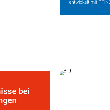
entwickelt mit PFI
isse bei
ngen