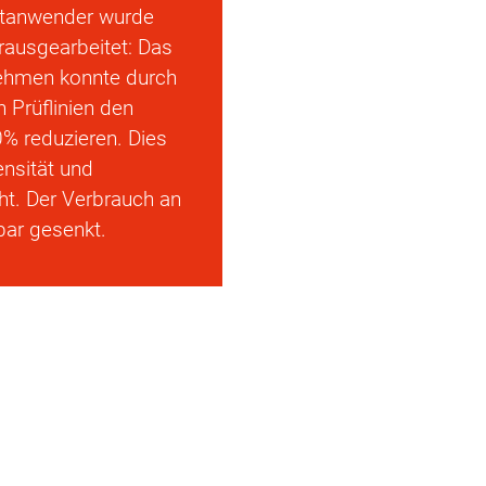
estanwender wurde
erausgearbeitet: Das
nehmen konnte durch
 Prüflinien den
% reduzieren. Dies
nsität und
ht. Der Verbrauch an
bar gesenkt.