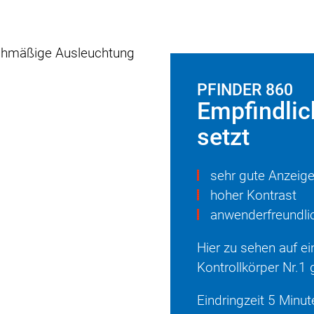
PFINDER 860
Empfindlic
setzt
sehr gute Anzeig
hoher Kontrast
anwenderfreundli
Hier zu sehen auf e
Kontrollkörper Nr.
Eindringzeit 5 Minu