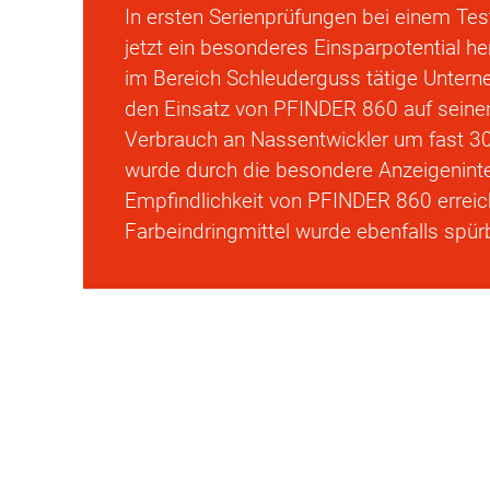
In ersten Serienprüfungen bei einem T
jetzt ein besonderes Einsparpotential h
im Bereich Schleuderguss tätige Unter
den Einsatz von PFINDER 860 auf seinen
Verbrauch an Nassentwickler um fast 30
wurde durch die besondere Anzeigeninte
Empfindlichkeit von PFINDER 860 erreic
Farbeindringmittel wurde ebenfalls spür