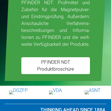
PFINDER NDT: Prüfmittel und
Zubehör für die Magnetpulver-
und Eindring­prüfung. Außerdem:
An­schau­liche Ver­fahrens­
beschrei­bungen und Infor­ma­
tionen zu PFINDER und die welt­
weite Verfüg­bar­keit der Produkte.
PFINDER NDT
Produktbroschüre
THINKING AHEAD SINCE 1884.