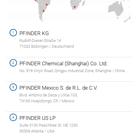
PFINDER KG
1
Rudolf-Diesel-Straße 14
71032 Böblingen / Deutschland
PFINDER Chemical (Shanghai) Co. Ltd.
2
No. 918 Xinjin Road, Qingpu Industrial Zone, Shanghai / China
PFINDER Mexico S. de R.L. de C.V.
3
Blvd. Antonio de Deza y Ulloa 103,
74160 Huejotzingo,
CP / México
PFINDER US LP
4
Suite 3100 Peachtree St. NE 1230
30309 Atlanta / USA