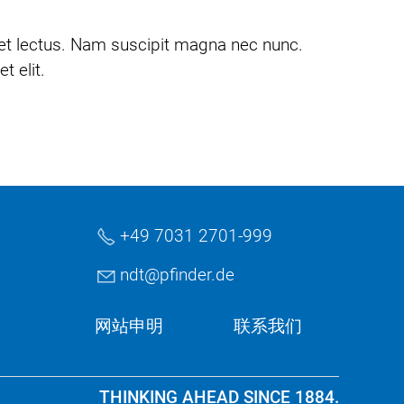
met lectus. Nam suscipit magna nec nunc.
t elit.
+49 7031 2701-999
ndt
pf
nd
r
d
网站申明
联系我们
THINKING AHEAD SINCE 1884.