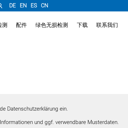
DE
EN
ES
CN
检测
配件
绿色无损检测
下载
联系我们
ende Datenschutzerklärung ein.
e Informationen und ggf. verwendbare Musterdaten.