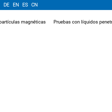
DE
EN
ES
CN
partículas magnéticas
Pruebas con líquidos penet